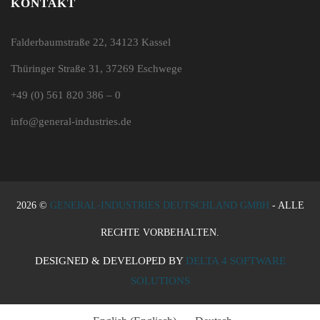
KONTAKT
Falderbaumstraße 22, 34123 Kassel
Thüringer Straße 31, 37269 Eschwege
+49 (0) 561 820 386 – 0
info@general-industries.de
2026 ©
GENERAL-INDUSTRIES DEUTSCHLAND GMBH
- ALLE
RECHTE VORBEHALTEN.
DESIGNED & DEVELOPED BY
DELTA 4 SOFTWARE
SOLUTIONS