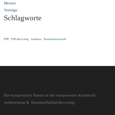
Messen
Vorträge
Schlagworte
EPP
EPP-Recycling
Initiative
Kreislaufwirtschaft
Ihre kompetenten Partner in der europaweiten Kunststoff-
Aufbereitung & Kunststoffabfall-Recycling.