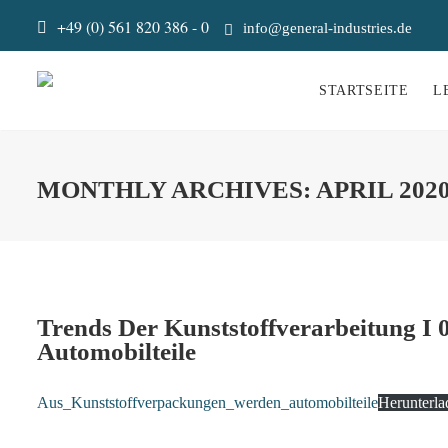
+49 (0) 561 820 386 - 0
info@general-industries.de
STARTSEITE
L
MONTHLY ARCHIVES:
APRIL 202
Trends Der Kunststoffverarbeitung I
Automobilteile
Aus_Kunststoffverpackungen_werden_automobilteile
Herunterla