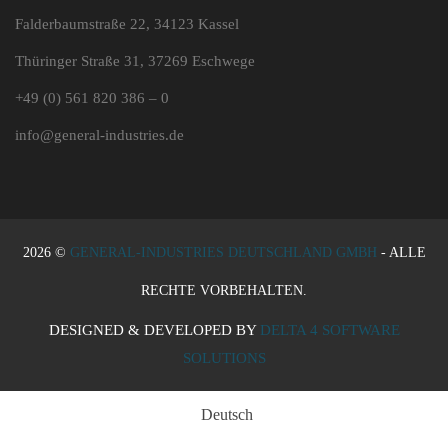
Falderbaumstraße 22, 34123 Kassel
Thüringer Straße 31, 37269 Eschwege
+49 (0) 561 820 386 – 0
info@general-industries.de
2026 ©
GENERAL-INDUSTRIES DEUTSCHLAND GMBH
- ALLE
RECHTE VORBEHALTEN.
DESIGNED & DEVELOPED BY
DELTA 4 SOFTWARE
SOLUTIONS
Deutsch